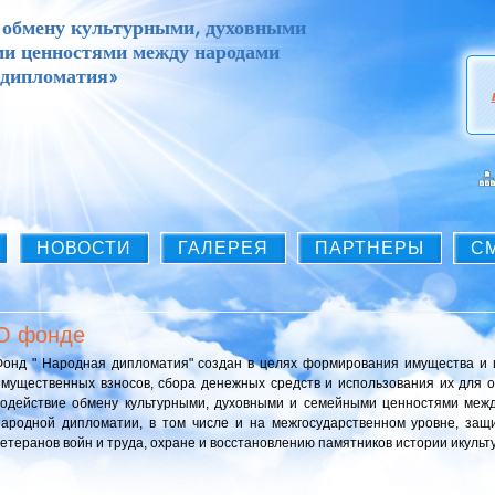
 обмену культурными, духовными
ми ценностями между народами
 дипломатия»
НОВОСТИ
ГАЛЕРЕЯ
ПАРТНЕРЫ
С
О фонде
Фонд " Народная дипломатия" создан в целях формирования имущества и 
имущественных взносов, сбора денежных средств и использования их для 
содействие обмену культурными, духовными и семейными ценностями меж
народной дипломатии, в том числе и на межгосударственном уровне, защи
ветеранов войн и труда, охране и восстановлению памятников истории икульт