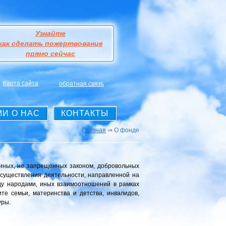
Узнайте
как сделать пожертвование
прямо сейчас
Карта сайта
обратная связь
МИ О НАС
КОНТАКТЫ
Главная
⇒ О фонде
иных, не запрещенных законом, добровольных
осуществления деятельности, направленной на
ду народами, иных взаимоотношений в рамках
те семьи, материнства и детства, инвалидов,
уры.